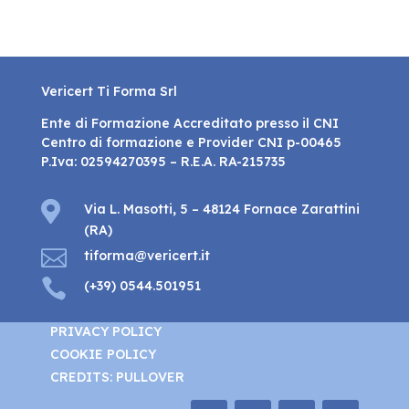
Vericert Ti Forma Srl
Ente di Formazione Accreditato presso il CNI
Centro di formazione e Provider CNI p-00465
P.Iva: 02594270395 – R.E.A. RA-215735

Via L. Masotti, 5 – 48124 Fornace Zarattini
(RA)

tiforma@vericert.it

(+39) 0544.501951
PRIVACY POLICY
COOKIE POLICY
CREDITS: PULLOVER