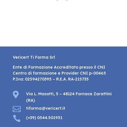
Vericert Ti Forma Srl
Ente di Formazione Accreditato presso il CNI
Centro di formazione e Provider CNI p-00465
P.Iva: 02594270395 – R.E.A. RA-215735

Via L. Masotti, 5 – 48124 Fornace Zarattini
(RA)

tiforma@vericert.it

(+39) 0544.501951