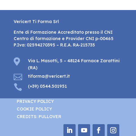
Vericert Ti Forma Srl
Ente di Formazione Accreditato presso il CNI
Centro di formazione e Provider CNI p-00465
P.Iva: 02594270395 – R.E.A. RA-215735

Via L. Masotti, 5 – 48124 Fornace Zarattini
(RA)

tiforma@vericert.it

(+39) 0544.501951
PRIVACY POLICY
COOKIE POLICY
CREDITS: PULLOVER