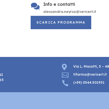
Info e contatti

alessandra.neyroz@vericert.it
SCARICA PROGRAMMA

Via L. Masotti, 5 – 4

tiforma@vericert.it
NI
465

(+39) 0544.501951