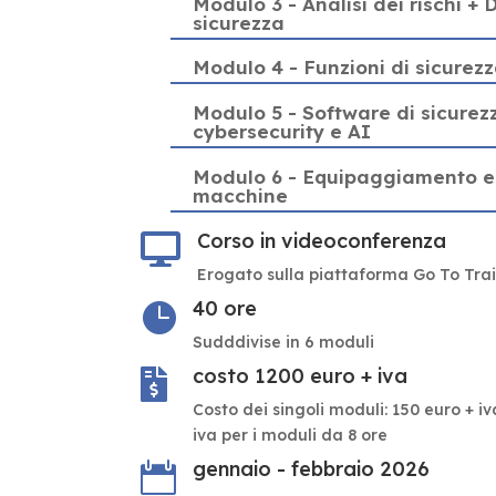
Modulo 3 - Analisi dei rischi + D
sicurezza
Modulo 4 - Funzioni di sicurez
Modulo 5 - Software di sicurez
cybersecurity e AI
Modulo 6 - Equipaggiamento el
macchine
Corso in videoconferenza

Erogato sulla piattaforma Go To Tra
40 ore

Sudddivise in 6 moduli
costo 1200 euro + iva

Costo dei singoli moduli: 150 euro + iv
iva per i moduli da 8 ore
gennaio - febbraio 2026
