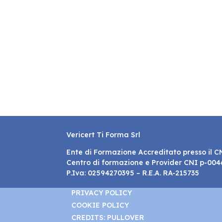
Vericert Ti Forma Srl
Ente di Formazione Accreditato presso il C
Centro di formazione e Provider CNI p-00
P.Iva: 02594270395 – R.E.A. RA-215735
PRIVACY POLICY
COOKIE POLICY
CREDITS: PULLOVER