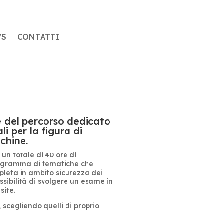
WS
CONTATTI
e del
percorso dedicato
i per la figura di
chine.
r un totale di 40 ore di
rogramma di tematiche che
leta in ambito sicurezza dei
ssibilità di svolgere un esame in
site.
, scegliendo quelli di proprio