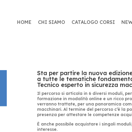
HOME
CHI SIAMO
CATALOGO CORSI
NE
Sta per partire la nuova edizion
a tutte le tematiche fondamental
Tecnico esperto in sicurezza mac
Il percorso si articola in 6 diversi moduli, pe
formazione in modalità online e un ricco p
verranno trattate, per una panoramica comp
macchinari. Al termine del percorso c’è la po
presenza per attestare le competenze acqui
È anche possibile acquistare i singoli moduli
interesse.