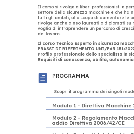
Il corso si rivolge a liberi professionisti e p
settore della sicurezza macchine e che ha n
tutti gli ambiti, allo scopo di aumentare le 
rivolge anche a neo laureati o diplomati su 
voglia di intraprendere un percorso di cres
del lavoro.
Il corso Tecnico Esperto in sicurezza macch
PRASSI DI RIFERIMENTO UNI/PdR 151:2023, p
Profilo professionale dello specialista in s
Requisiti di conoscenza, abilità, autonomia
PROGRAMMA

Scopri il programma dei singoli modu
Modulo 1 - Direttiva Macchine
Modulo 2 - Regolamento Macch
addio Direttiva 2006/42/CE