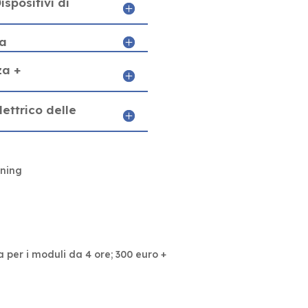
ispositivi di
za
za +
ettrico delle
ining
a per i moduli da 4 ore; 300 euro +