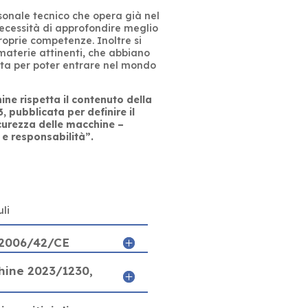
ersonale tecnico che opera già nel
ecessità di approfondire meglio
proprie competenze. Inoltre si
materie attinenti, che abbiano
cita per poter entrare nel mondo
ine rispetta il contenuto della
ubblicata per definire il
icurezza delle macchine –
 e responsabilità”.
li
 2006/42/CE
ine 2023/1230,