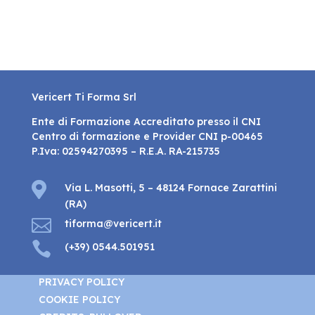
Vericert Ti Forma Srl
Ente di Formazione Accreditato presso il CNI
Centro di formazione e Provider CNI p-00465
P.Iva: 02594270395 – R.E.A. RA-215735

Via L. Masotti, 5 – 48124 Fornace Zarattini
(RA)

tiforma@vericert.it

(+39) 0544.501951
PRIVACY POLICY
COOKIE POLICY