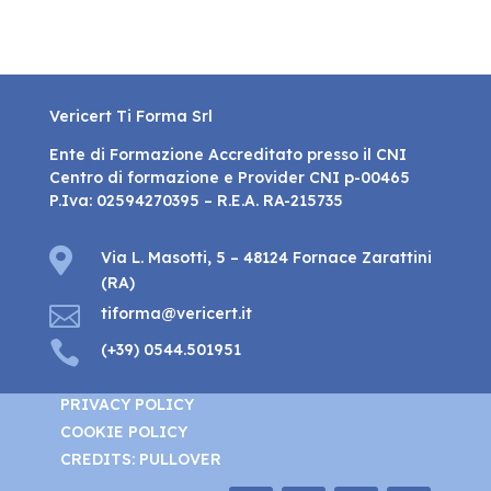
Vericert Ti Forma Srl
Ente di Formazione Accreditato presso il CNI
Centro di formazione e Provider CNI p-00465
P.Iva: 02594270395 – R.E.A. RA-215735

Via L. Masotti, 5 – 48124 Fornace Zarattini
(RA)

tiforma@vericert.it

(+39) 0544.501951
PRIVACY POLICY
COOKIE POLICY
CREDITS: PULLOVER