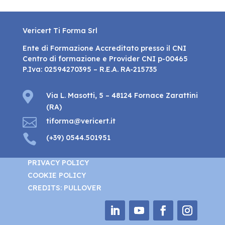
Vericert Ti Forma Srl
Ente di Formazione Accreditato presso il CNI
Centro di formazione e Provider CNI p-00465
P.Iva: 02594270395 – R.E.A. RA-215735

Via L. Masotti, 5 – 48124 Fornace Zarattini
(RA)

tiforma@vericert.it

(+39) 0544.501951
PRIVACY POLICY
COOKIE POLICY
CREDITS: PULLOVER