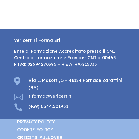
Vericert Ti Forma Srl
Ente di Formazione Accreditato presso il CNI
Centro di formazione e Provider CNI p-00465
P.Iva: 02594270395 – R.E.A. RA-215735

Via L. Masotti, 5 – 48124 Fornace Zarattini
(RA)

tiforma@vericert.it

(+39) 0544.501951
PRIVACY POLICY
COOKIE POLICY
CREDITS: PULLOVER