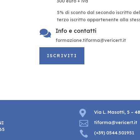
300 euro + iva
5% di sconto dal secondo iscritto de
terzo iscritto appartenente alla ste
Info e contatti

formazione.tiforma@vericert.it
ISCRIVITI

Via L. Masotti, 5 – 4

tiforma@vericert.it
NI
465

(+39) 0544.501951