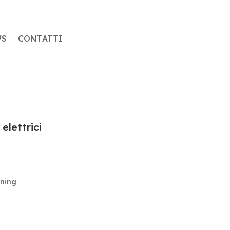
WS
CONTATTI
elettrici
ining