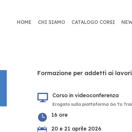
HOME
CHI SIAMO
CATALOGO CORSI
NE
Formazione per addetti ai lavori 
Corso in videoconferenza

Erogato sulla piattaforma Go To Tra
16 ore

20 e 21 aprile 2026
