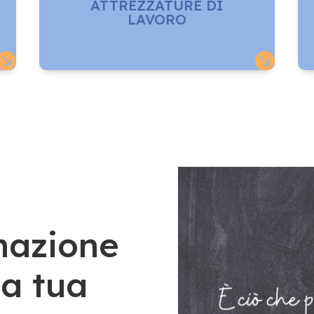
ATTREZZATURE DI
LAVORO


rmazione
la tua