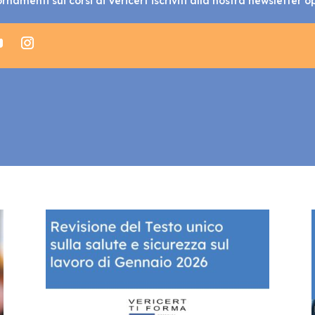
rnamenti sui corsi di Vericert iscriviti alla nostra newsletter o